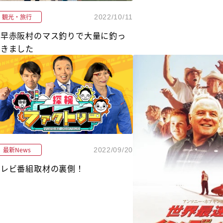
観光・旅行
2022/10/11
千早赤阪村のマス釣りで大量に釣っ
てきました
最新News
2022/09/20
テレビ番組取材の裏側！