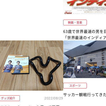
映画・音楽
63歳で世界最速の男を
「世界最速のインディ
スポーツ
サッカー観戦行ってき
グッズ紹介
2022/08/29