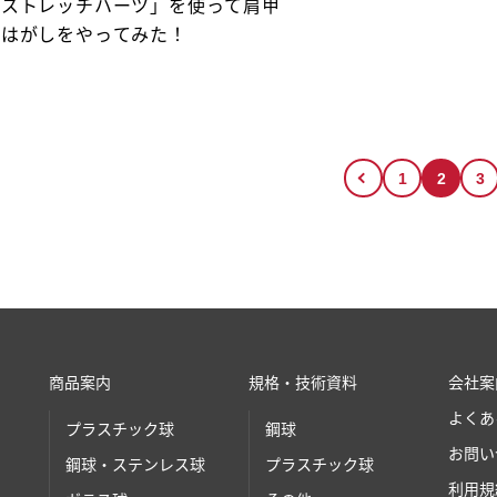
「ストレッチハーツ」を使って肩甲
骨はがしをやってみた！
1
2
3
商品案内
規格・技術資料
会社案
よくあ
プラスチック球
鋼球
お問い
鋼球・ステンレス球
プラスチック球
利用規