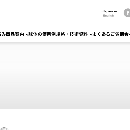
Japanese
English
強み
商品案内
球体の使用例
規格・技術資料
よくあるご質問
会