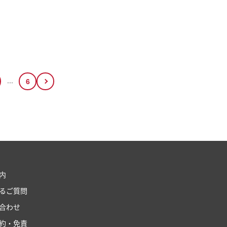
...
6
内
るご質問
合わせ
約・免責