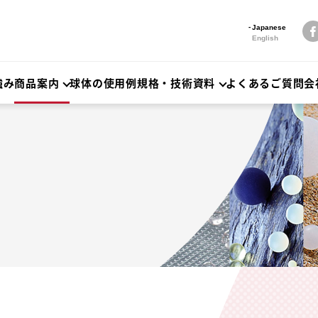
Japanese
English
強み
商品案内
球体の使用例
規格・技術資料
よくあるご質問
会