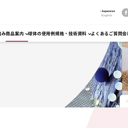
Japanese
English
強み
商品案内
球体の使用例
規格・技術資料
よくあるご質問
会