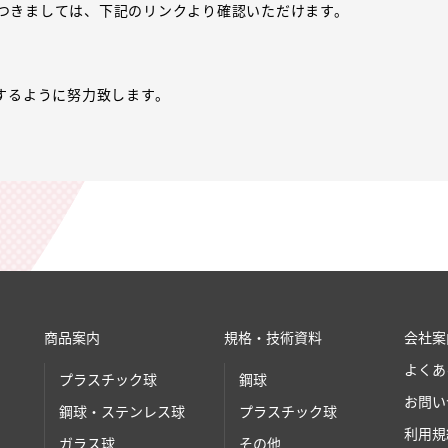
細につきましては、下記のリンクより確認いただけます。
するように努力致します。
商品案内
規格・技術資料
会社案
よくあ
プラスチック球
鋼球
お問い
鋼球・ステンレス球
プラスチック球
利用規
ガラス球
その他