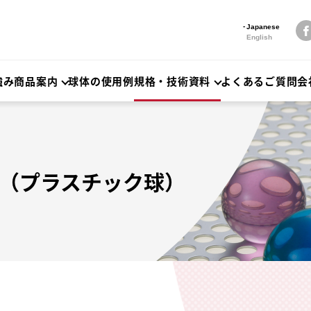
Japanese
English
強み
商品案内
球体の使用例
規格・技術資料
よくあるご質問
会
（プラスチック球）