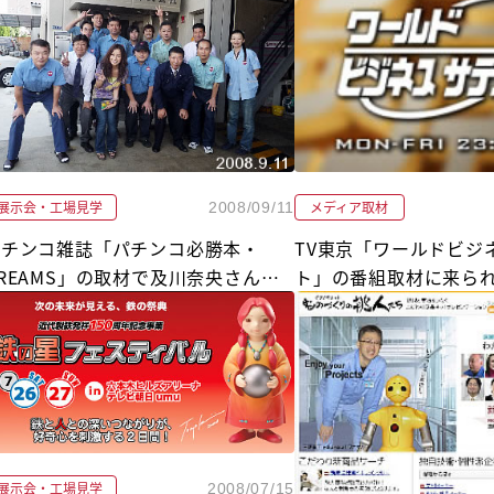
展示会・工場見学
メディア取材
2008/09/11
パチンコ雑誌「パチンコ必勝本・
TV東京「ワールドビジ
REAMS」の取材で及川奈央さんが
ト」の番組取材に来ら
工場見学に来られました
展示会・工場見学
2008/07/15