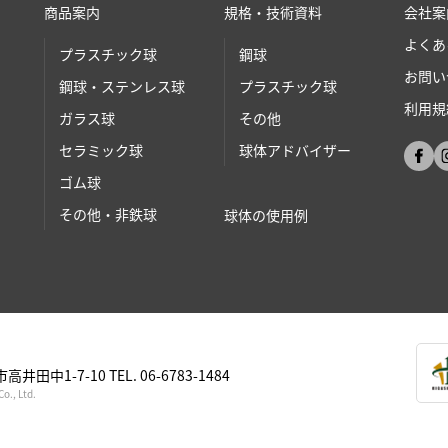
商品案内
規格・技術資料
会社案
よくあ
プラスチック球
鋼球
お問い
鋼球・ステンレス球
プラスチック球
利用規
ガラス球
その他
セラミック球
球体アドバイザー
ゴム球
その他・非鉄球
球体の使⽤例
⾼井⽥中1-7-10 TEL. 06-6783-1484
o., Ltd.