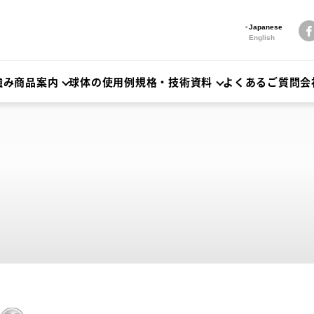
Japanese
English
強み
商品案内
球体の使用例
規格・技術資料
よくあるご質問
会