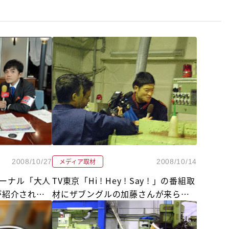
メディア取材
2008/10/27
2008/10/14
ャーナル「大人
TV東京「Hi ! Hey ! Say ! 」の番組取
が紹介されま
材にザブングルの加藤さんが来られ
ました