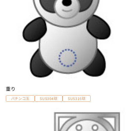
重り
パチンコ玉
SUS304球
SUS316球