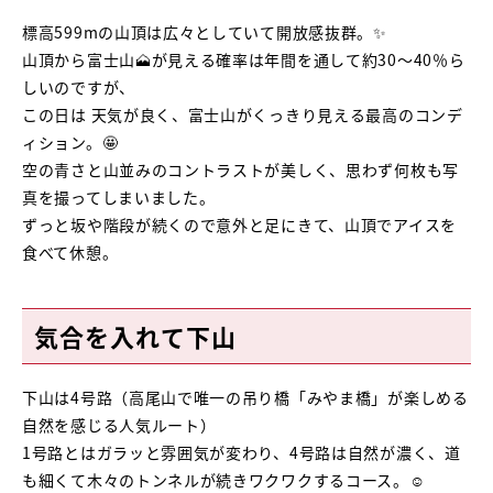
標高599mの山頂は広々としていて開放感抜群。✨
山頂から富士山🗻が見える確率は年間を通して約30〜40％ら
しいのですが、
この日は 天気が良く、富士山がくっきり見える最高のコンデ
ィション。🤩
空の青さと山並みのコントラストが美しく、思わず何枚も写
真を撮ってしまいました。
ずっと坂や階段が続くので意外と足にきて、山頂でアイスを
食べて休憩。
気合を入れて下山
下山は4号路（高尾山で唯一の吊り橋「みやま橋」が楽しめる
自然を感じる人気ルート）
1号路とはガラッと雰囲気が変わり、4号路は自然が濃く、道
も細くて木々のトンネルが続きワクワクするコース。☺️