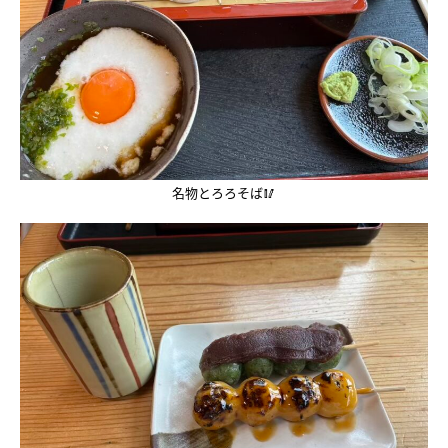
名物とろろそば🥢