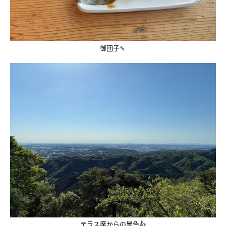
御団子🍡
テラス席からの景色👍