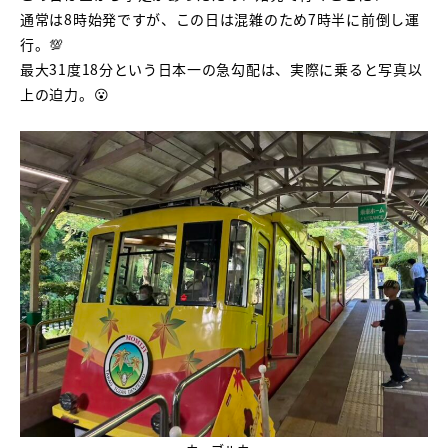
通常は8時始発ですが、この日は混雑のため7時半に前倒し運
行。💯
最大31度18分という日本一の急勾配は、実際に乗ると写真以
上の迫力。😮