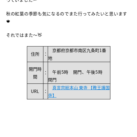
秋の紅葉の季節も気になるのでまた行ってみたいと思います
🍁
それではまた～👋
京都府京都市南区九条町1番
住所
：
地
開門時
午前5時 開門、午後5時
：
間
閉門
真言宗総本山 東寺 【教王護国
URL
：
寺】