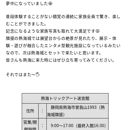
夢中になっていました🤩
普段体験することがない錯覚の連続に家族全員で驚き、楽し
むことができました。
記念になるような家族写真も取れて大満足です😝
隣接の熱海城では展望台からの絶景が見れたり、展示・体
験・遊びが融合したエンタメ型観光施設になっているみたい
なので、次は熱海城とセットで来たいと思います。
皆さんも熱海に来た時にはぜひ立ち寄ってみてください。
それではまた～🖐️
熱海トリックアート迷宮館
静岡県熱海市曽我山1993（熱
住所
：
海城隣接）
営業/開
：
9:00～17:00（最終入館16:30）
館時間