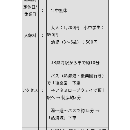
定休日/
：
年中無休
休業日
大人：1,200円 小中学生：
650円
入館料
：
幼児（3～6歳）：500円
JR熱海駅から車で約10分
バス（熱海港・後楽園行き）
で「後楽園」下車
アクセス
：
→アタミロープウェイで頂上
駅へ → 徒歩約3分
湯～遊～バスで約15分 →
「熱海城」下車