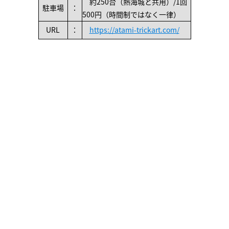
約250台（熱海城と共用）/1回
駐車場
：
500円（時間制ではなく一律）
URL
：
https://atami-trickart.com/