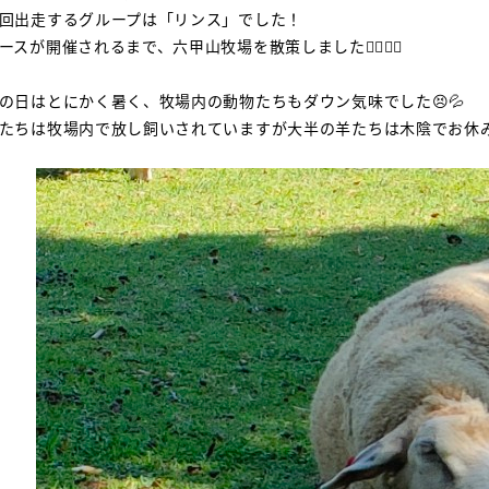
回出走するグループは「リンス」でした！
ースが開催されるまで、六甲山牧場を散策しました🚶‍♂️🚶‍♀️
の日はとにかく暑く、牧場内の動物たちもダウン気味でした😣💦
たちは牧場内で放し飼いされていますが大半の羊たちは木陰でお休