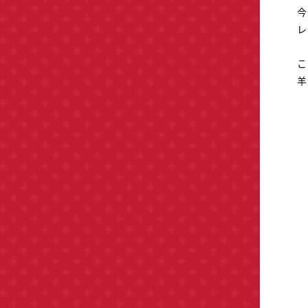
今
レ
こ
羊