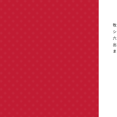
牧
シ
六
出
ま