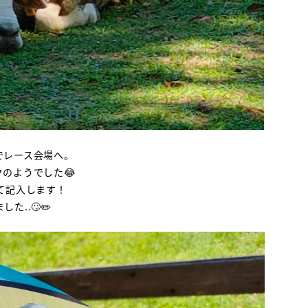
でレース会場へ。
のようでした😂
て記入します！
..🙄✏️