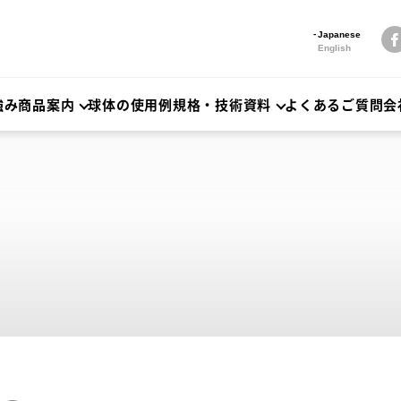
Japanese
English
強み
商品案内
球体の使用例
規格・技術資料
よくあるご質問
会