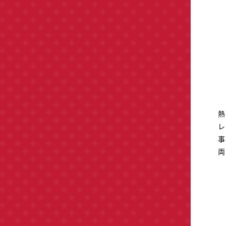
熱
レ
事
両