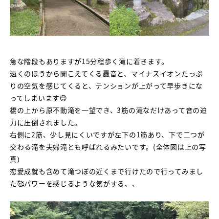
急な階段もありますが15分程歩く滝に着きます。
遠くのほうから聞こえてくる轟音と、マイナスイオンたっぷ
りの空気を感じてくると、テンションが上がって早歩きにな
ってしまいます😊
橋の上から原不動滝を一望でき、3筋の滝なだけあって音の迫
力に圧倒されました。
右側に2筋、少し見にくいですが左下の1筋あり、下で二つが
交わる滝を夫婦滝とも呼ばれるみたいです。(全体図は上の写
真)
恋愛成就も含めて滝つぼの近くまで行けたので行ってみまし
た🥰パワーを感じるような気がする、、