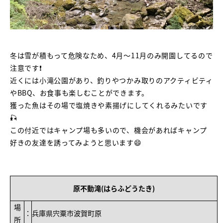
冬は雪が積もって危険なため、4月～11月のみ開園してるので
注意です❗
近くには小滝公園があり、釣りやつかみ取りのアクティビティ
やBBQ、お食事も楽しむことができます。
獲った魚はその場で塩焼きや素揚げにしてくれるみたいです
🎣
この付近ではキャンプ場も多いので、機会があればキャンプ
好きの友達を誘ってみようと思います😄
原不動滝(はらふどうたき)
場
：
兵庫県宍粟市波賀町原
所