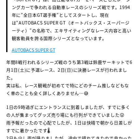
ングカーで争われる自動車レースのシリーズ戦です。1994
年に”全日本GT選手権”としてスタートし、現在
は“AUTOBACS SUPER GT（オートバックス・スーパージ
ーティ）”の名称で、エキサイティングなレース内容と高い
観客動員を誇る国際シリーズとなっています。
AUTOBACS SUPER GT
年間8戦行われるシリーズ戦のうち第3戦は鈴鹿サーキットで6
月1日(土)に予選レース、2日(日)に決勝レースが行われまし
た。
実は私、レース観戦が初めてで特にどのチーム推しなどもな
く車のことも全く詳しくありません…😅
1日の9時過ぎにエントランスに到着しましたが、すでに多く
の人が集まってグッズ売り場にも行列ができていました😲
雨予報だったので心配でしたが、1日は快晴で朝から日差しが
すでに暑かったです🌡️
2日も少し雨が降りましたが、途中で晴れてきたので良かった