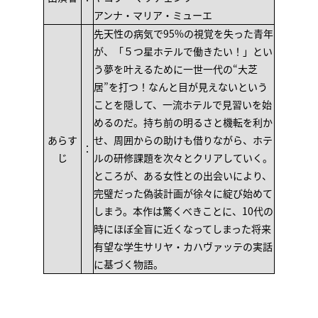
アンナ・マリア・ミューエ
先天性の病気で95%の視覚を失った青年
が、「５つ星ホテルで働きたい！」とい
う夢を叶えるために一世一代の“大芝
居”を打つ！なんと目が見えないという
ことを隠して、一流ホテルで見習いを始
めるのだ。持ち前の明るさと機転を利か
あらす
せ、周囲からの助けも借りながら、ホテ
：
じ
ルの研修課題を次々とクリアしていく。
ところが、ある女性との出会いにより、
完璧だった偽装計画が徐々に綻び始めて
しまう。本作は驚くべきことに、10代の
時にほぼ全盲に近くなってしまった将来
有望な学生サリヤ・カハヴァッテの実話
に基づく物語。