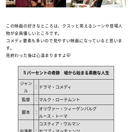
この映画の好きなところは、クスッと笑えるシーンや登場人
物が全員優しいところです
。
コメディ要素も多いので見やすい映画になっていると思いま
す
。
見終わった後は心温まりますよ🤭
５パーセントの奇跡 嘘から始まる素敵な人生
ジャン
：
ドラマ・コメディ
ル
監督
：
マルク・ローテムント
オリヴァー・ツィーゲンバルグ
脚本
：
ルース・トーマ
コスティア・ウルマン
出演者
：
ヤコブ・マッチェンツ