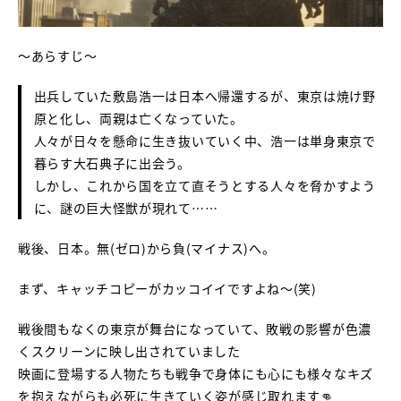
～あらすじ～
出兵していた敷島浩一は日本へ帰還するが、東京は焼け野
原と化し、両親は亡くなっていた。
人々が日々を懸命に生き抜いていく中、浩一は単身東京で
暮らす大石典子に出会う。
しかし、これから国を立て直そうとする人々を脅かすよう
に、謎の巨大怪獣が現れて……
戦後、日本。無(ゼロ)から負(マイナス)へ。
まず、キャッチコピーがカッコイイですよね～(笑)
戦後間もなくの東京が舞台になっていて、敗戦の影響が色濃
くスクリーンに映し出されていました
映画に登場する人物たちも戦争で身体にも心にも様々なキズ
を抱えながらも必死に生きていく姿が感じ取れます👊