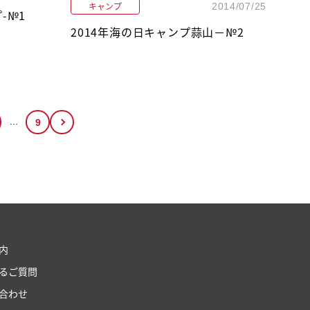
キャンプ
2014/07/25
-№1
2014年海の日キャンプ蒜山－№2
...
9
内
るご質問
合わせ