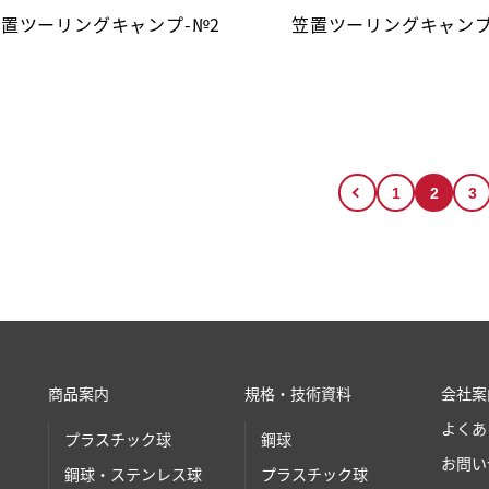
置ツーリングキャンプ-№2
笠置ツーリングキャンプ
1
2
3
商品案内
規格・技術資料
会社案
よくあ
プラスチック球
鋼球
お問い
鋼球・ステンレス球
プラスチック球