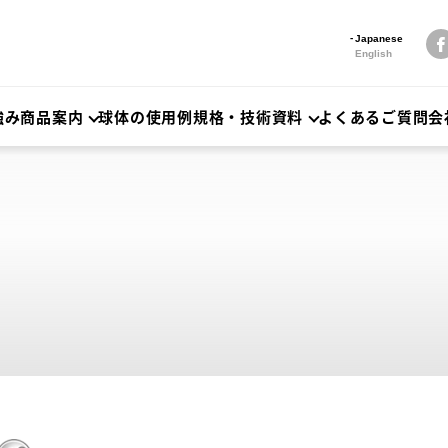
Japanese
English
強み
商品案内
球体の使用例
規格・技術資料
よくあるご質問
会