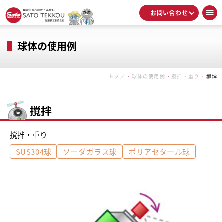
お問い合わせ
球体の使用例
トップ
球体の使用例
撹拌・重り
撹拌
撹拌
撹拌・重り
SUS304球
ソーダガラス球
ポリアセタール球