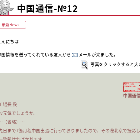
中国通信-№12
最新News
こんにちは
中国情報を送ってくれている友人から
メールが来ました。
写真をクリックすると大きく
中国通信
工場長 殿
お元気でしょうか。
…（省略）…
先日まで1箇月程中国出張に行っておりましたので、その際北京で撮影
一覧戴ければ幸甚です。