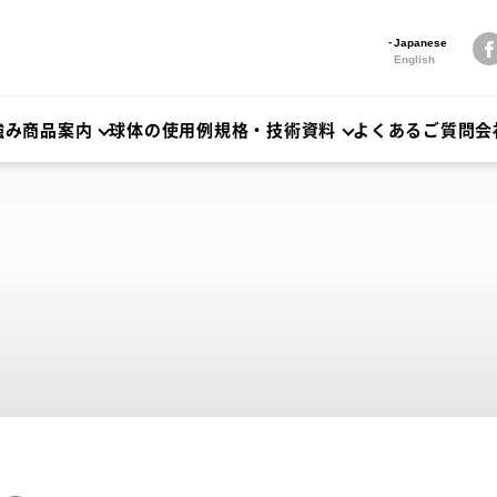
Japanese
English
強み
商品案内
球体の使用例
規格・技術資料
よくあるご質問
会