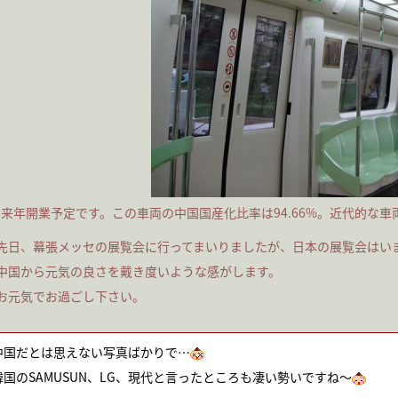
来年開業予定です。この車両の中国国産化比率は94.66%。近代的な
先日、幕張メッセの展覧会に行ってまいりましたが、日本の展覧会はい
中国から元気の良さを戴き度いような感がします。
お元気でお過ごし下さい。
中国だとは思えない写真ばかりで…
韓国のSAMUSUN、LG、現代と言ったところも凄い勢いですね～