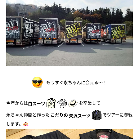
もうすぐ永ちゃんに会える～！
今年からは
を卒業して…
白スーツ
永ちゃん仲間と作った
でツアーに参戦
こだりの
矢沢スーツ
します。