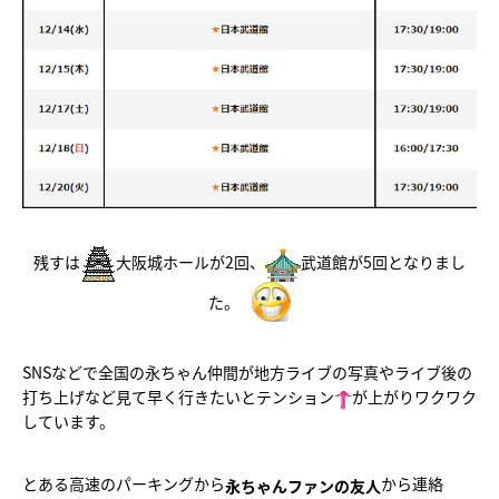
残すは
大阪城ホールが2回、
武道館が5回となりまし
た。
SNSなどで全国の永ちゃん仲間が地方ライブの写真やライブ後の
打ち上げなど見て早く行きたいとテンション
が上がりワクワク
しています。
とある高速のパーキングから
から連絡
永ちゃんファンの友人