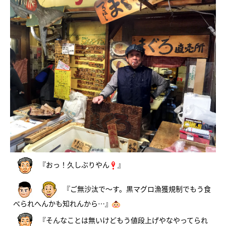
『おっ！久しぶりやん
』
『ご無沙汰で～す。黒マグロ漁獲規制でもう食
べられへんかも知れんから…』
『そんなことは無いけどもう値段上げやなやってられ