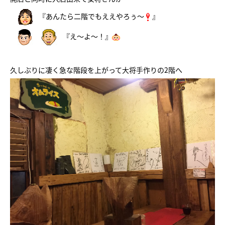
『あんたら二階でもええやろぅ～
』
『え～よ～！』
久しぶりに凄く急な階段を上がって大将手作りの2階へ