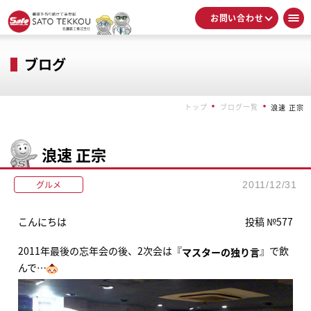
お問い合わせ
ブログ
トップ
ブログ一覧
浪速 正宗
浪速 正宗
グルメ
2011/12/31
こんにちは
投稿 №577
2011年最後の忘年会の後、2次会は『
』で飲
マスターの独り言
んで…