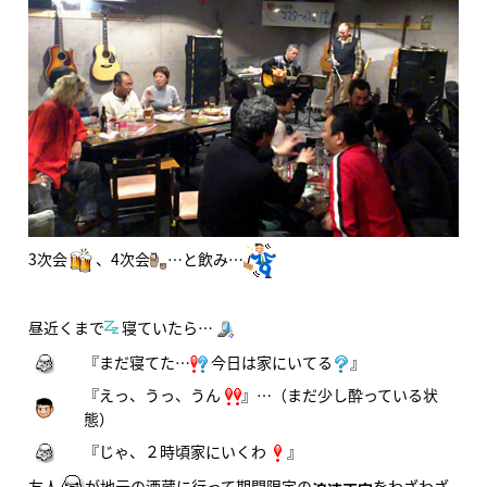
3次会
、4次会
…と飲み…
昼近くまで
寝ていたら…
『まだ寝てた…
今日は家にいてる
』
『えっ、うっ、うん
』…（まだ少し酔っている状
態）
『じゃ、２時頃家にいくわ
』
友人
が地元の酒蔵に行って期間限定の
をわざわざ