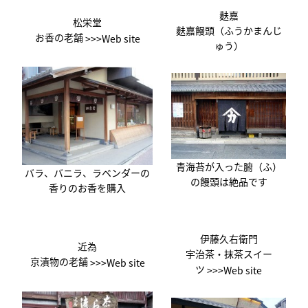
麩嘉
松栄堂
麩嘉饅頭（ふうかまんじ
お香の老舗
>>>Web site
ゅう）
青海苔が入った腑（ふ）
バラ、バニラ、ラベンダーの
の饅頭は絶品です
香りのお香を購入
伊藤久右衛門
近為
宇治茶・抹茶スイー
京漬物の老舗
>>>Web site
ツ
>>>Web site