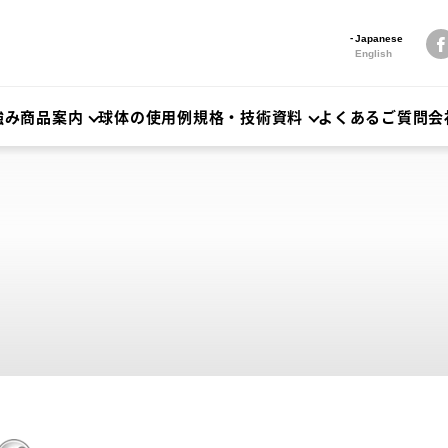
Japanese
English
強み
商品案内
球体の使用例
規格・技術資料
よくあるご質問
会