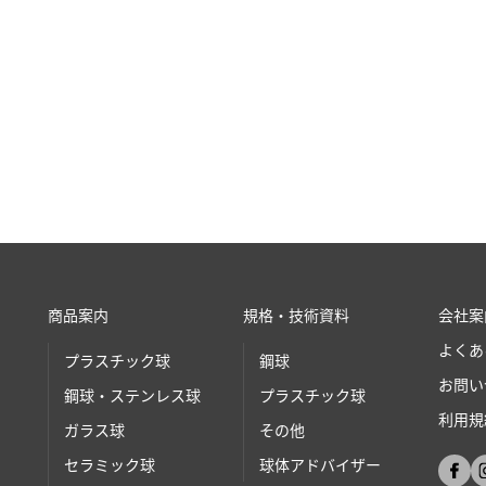
商品案内
規格・技術資料
会社案
よくあ
プラスチック球
鋼球
お問い
鋼球・ステンレス球
プラスチック球
利用規
ガラス球
その他
セラミック球
球体アドバイザー